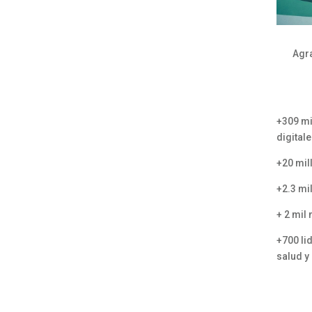
Agra
+309 mi
digital
+20 mil
+2.3 mi
+ 2 mil
+700 li
salud y