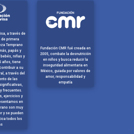
isa, a través de
 de primera
ieza Temprano
Fundación CMR fué creada en
amás, papás y
2005, combate la desnutrición
 bebés, niñas y
en niños y busca reducir la
5 años, tiene
inseguridad alimentaria en
contribuir a su
México, guiada por valores de
ral, a través del
amor, responsabilidad y
ento de las
empatía
significativas,
 y frecuentes.
s, ejercicios y
presentamos en
rano son muy
er y se pueden
tica todos los
as