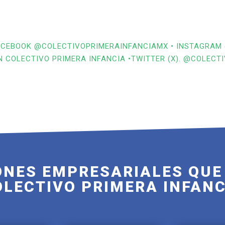
 FACEBOOK @COLECTIVOPRIMERAINFANCIAMX • INSTAGRAM
N COLECTIVO PRIMERA INFANCIA •TWITTER (X). @COLECT
NES EMPRESARIALES QUE
OLECTIVO PRIMERA INFANC