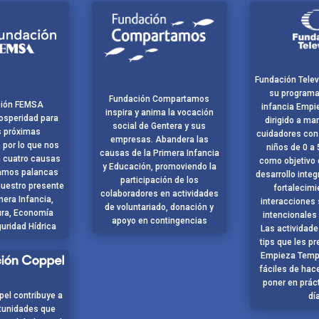
Fundación Telev
su programa
Fundación Compartamos
ción FEMSA
infancia Emp
inspira y anima la vocación
osperidad para
dirigido a m
social de Gentera y sus
s próximas
cuidadores con
empresas. Abandera las
 por lo que nos
niños de 0 a 
causas de la Primera Infancia
 cuatro causas
como objetivo 
y Educación, promoviendo la
amos palancas
desarrollo integ
participación de los
uestro presente
fortalecimi
colaboradores en actividades
mera Infancia,
interacciones 
de voluntariado, donación y
ura, Economía
intencionales
apoyo en contingencias
guridad Hídrica
Las actividade
tips que les 
Empieza Temp
fáciles de hac
poner en prác
el contribuye a
dí
tunidades que