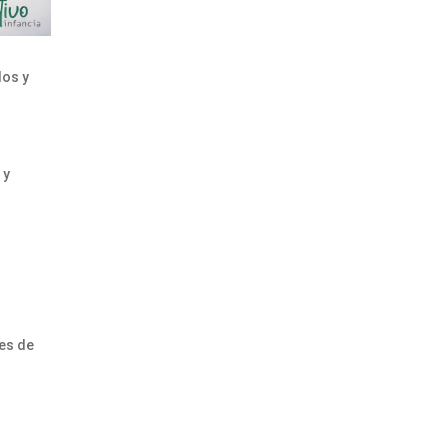
dos y
 y
es de