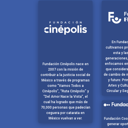
En Funda
cultivamos pr
esta y la
generaciones,
enfocamos en
Fundación Cinépolis nace en
que consider
2007 con la misión de
de cambio de n
contribuir a la justicia social de
y futuro: Pri
México a través de programas
Artes y Cult
como “Vamos Todos a
Circular y Se
Cinépolis”, “Ruta Cinépolis” y
“Del Amor Nace la Vista”, el
cual ha logrado que más de
70,000 personas que padecían
ceguera por catarata en
México vuelvan a ver.
Fundación Coop
generar opor