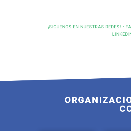
¡SIGUENOS EN NUESTRAS REDES! •
LINKEDI
ORGANIZACIO
C